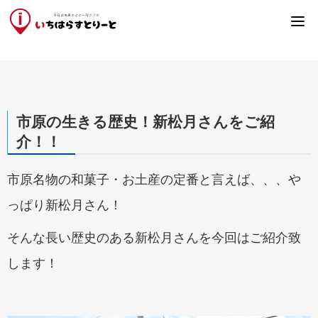
SHOP
TOUR
COUPON
RECRUIT
BLOG
COMPANY
企業インタビュー
スタッフブログ
クーポン情報
お店を探す
観光マップ
求人情報
すべて
ぞうの国
食べる
サユリワールド
市原の生きる歴史！新松月さんをご紹
美容
上総国分尼寺
介！！
接骨院
工業地帯
市原名物の和菓子・お土産の定番と言えば、、、や
クリニック
市原湖畔美術館
っぱり新松月さん！
自動車
クオードの森
そんな長い歴史のある新松月さんを今回はご紹介致
します！
生活
石上菜の花畑
施設
観音橋