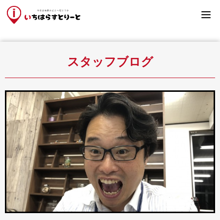
SHOP
TOUR
COUPON
RECRUIT
BLOG
COMPANY
企業インタビュー
スタッフブログ
クーポン情報
お店を探す
観光マップ
求人情報
すべて
ぞうの国
スタッフブログ
食べる
サユリワールド
美容
上総国分尼寺
接骨院
工業地帯
クリニック
市原湖畔美術館
自動車
クオードの森
生活
石上菜の花畑
施設
観音橋