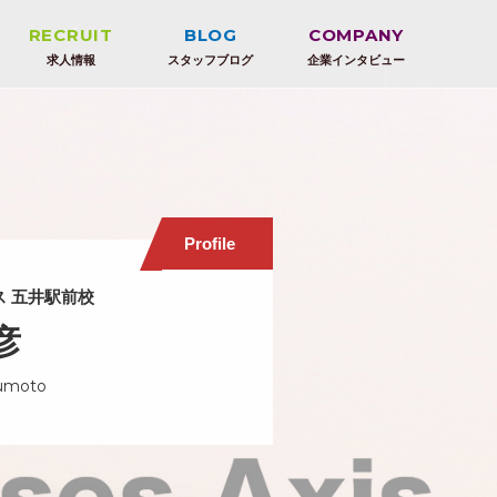
RECRUIT
BLOG
COMPANY
求人情報
スタッフブログ
企業インタビュー
市原湖畔美術館
クリニック
クオードの森
自動車
Profile
 五井駅前校
彦
umoto