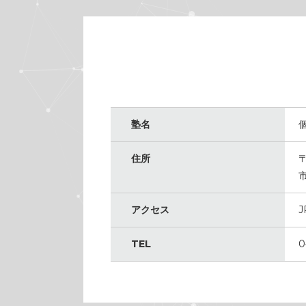
塾名
住所
〒
アクセス
TEL
0