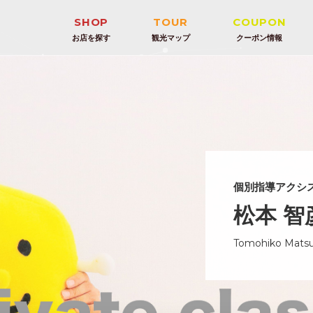
SHOP
TOUR
COUPON
お店を探す
観光マップ
クーポン情報
ド
上総国分尼寺
美容
工業地帯
接骨院
チバニアン
個別指導アクシス
松本 智
Tomohiko Mats