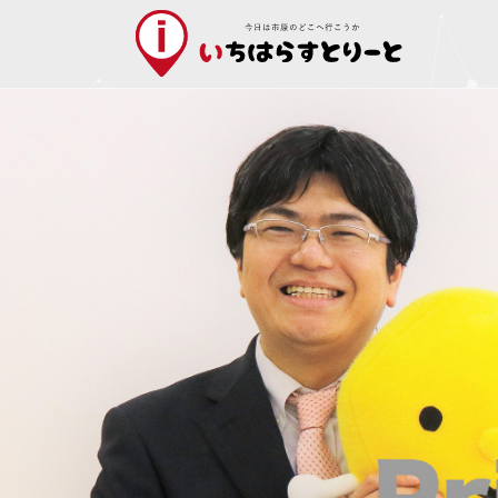
ぞうの国
すべて
サユリワール
食べる
石上菜の花畑
生活
観音橋
施設